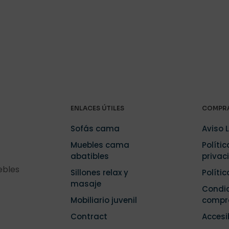
ENLACES ÚTILES
COMPRA
Sofás cama
Aviso 
Muebles cama
Polític
abatibles
privac
ebles
Sillones relax y
Políti
masaje
Condic
Mobiliario juvenil
compr
Contract
Accesi