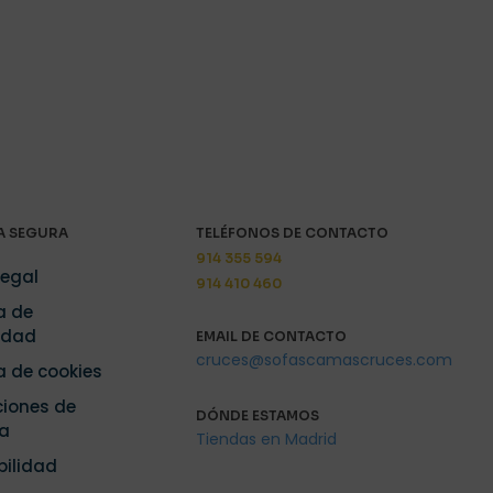
 SEGURA
TELÉFONOS DE CONTACTO
914 355 594
Legal
914 410 460
a de
idad
EMAIL DE CONTACTO
cruces@sofascamascruces.com
ca de cookies
iones de
DÓNDE ESTAMOS
a
Tiendas en Madrid
bilidad