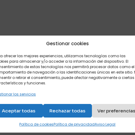
Gestionar cookies
a ofrecer las mejores experiencias, utilizamos tecnologías como las
kies para almacenar y/o acceder a la información del dispositivo. El
nsentimiento de estas tecnologías nos permitirá procesar datos como el
portamiento de navegación o las identificaciones únicas en este sitio.
sentir o retirar el consentimiento, puede afectar negativamente a ciertas
acterísticas y funciones.
tionar los servicios
Aceptar todas
Rechazar todas
Ver preferencia
Política de cookies
Política de privacidad
Aviso Legal