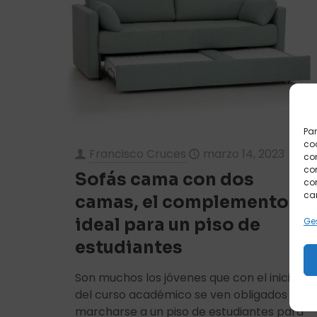
Par
coo
Francisco Cruces
marzo 14, 2023
co
com
Sofás cama con dos
con
car
camas, el complemento
ideal para un piso de
Ges
estudiantes
Son muchos los jóvenes que con el inicio
del curso académico se ven obligados a
marcharse a un piso de estudiantes para