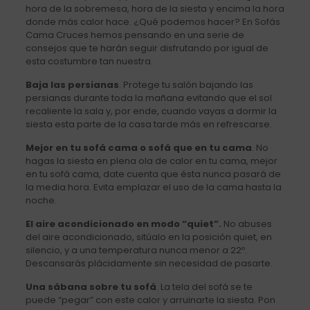
hora de la sobremesa, hora de la siesta y encima la hora
donde más calor hace. ¿Qué podemos hacer? En Sofás
Cama Cruces hemos pensando en una serie de
consejos que te harán seguir disfrutando por igual de
esta costumbre tan nuestra.
Baja las persianas
. Protege tu salón bajando las
persianas durante toda la mañana evitando que el sol
recaliente la sala y, por ende, cuando vayas a dormir la
siesta esta parte de la casa tarde más en refrescarse.
Mejor en tu sofá cama o sofá que en tu cama
. No
hagas la siesta en plena ola de calor en tu cama, mejor
en tu sofá cama, date cuenta que ésta nunca pasará de
la media hora. Evita emplazar el uso de la cama hasta la
noche.
El aire acondicionado en modo “quiet”.
No abuses
del aire acondicionado, sitúalo en la posición quiet, en
silencio, y a una temperatura nunca menor a 22º.
Descansarás plácidamente sin necesidad de pasarte.
Una sábana sobre tu sofá
. La tela del sofá se te
puede “pegar” con este calor y arruinarte la siesta. Pon