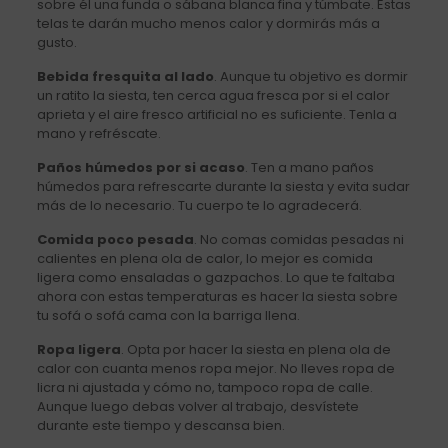
sobre él una funda o sábana blanca fina y túmbate. Estas
telas te darán mucho menos calor y dormirás más a
gusto.
Bebida fresquita al lado
. Aunque tu objetivo es dormir
un ratito la siesta, ten cerca agua fresca por si el calor
aprieta y el aire fresco artificial no es suficiente. Tenla a
mano y refréscate.
Paños húmedos por si acaso
. Ten a mano paños
húmedos para refrescarte durante la siesta y evita sudar
más de lo necesario. Tu cuerpo te lo agradecerá.
Comida poco pesada
. No comas comidas pesadas ni
calientes en plena ola de calor, lo mejor es comida
ligera como ensaladas o gazpachos. Lo que te faltaba
ahora con estas temperaturas es hacer la siesta sobre
tu sofá o sofá cama con la barriga llena.
Ropa ligera
. Opta por hacer la siesta en plena ola de
calor con cuanta menos ropa mejor. No lleves ropa de
licra ni ajustada y cómo no, tampoco ropa de calle.
Aunque luego debas volver al trabajo, desvístete
durante este tiempo y descansa bien.