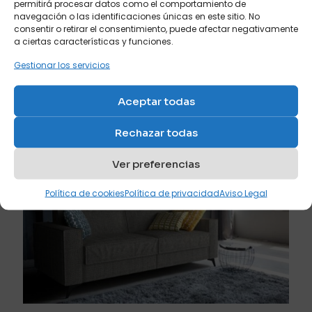
permitirá procesar datos como el comportamiento de
navegación o las identificaciones únicas en este sitio. No
consentir o retirar el consentimiento, puede afectar negativamente
a ciertas características y funciones.
abril 21, 2024
Gestionar los servicios
El puff cama, la mejor solución para cuando ya
tienes un sofá
Aceptar todas
Leer más
Rechazar todas
Ver preferencias
Política de cookies
Política de privacidad
Aviso Legal