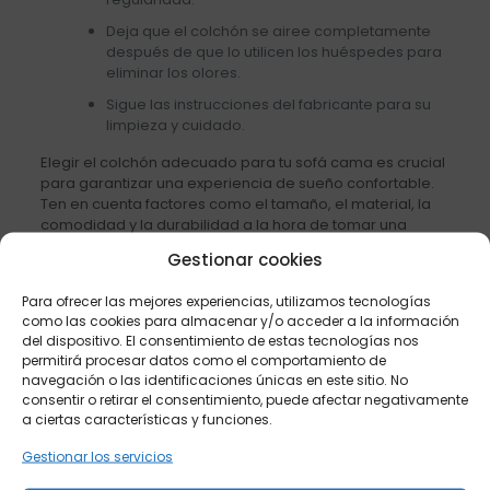
Deja que el colchón se airee completamente
después de que lo utilicen los huéspedes para
eliminar los olores.
Sigue las instrucciones del fabricante para su
limpieza y cuidado.
Elegir el colchón adecuado para tu sofá cama es crucial
para garantizar una experiencia de sueño confortable.
Ten en cuenta factores como el tamaño, el material, la
comodidad y la durabilidad a la hora de tomar una
decisión. Si eliges un colchón que se adapte a tus
Gestionar cookies
necesidades y preferencias, podrás transformar tu sofá
cama en un refugio acogedor para tus invitados o para ti
Para ofrecer las mejores experiencias, utilizamos tecnologías
mismo. Dulces sueños!
como las cookies para almacenar y/o acceder a la información
del dispositivo. El consentimiento de estas tecnologías nos
permitirá procesar datos como el comportamiento de
Compartir
navegación o las identificaciones únicas en este sitio. No
consentir o retirar el consentimiento, puede afectar negativamente
a ciertas características y funciones.
Gestionar los servicios
Francisco Cruces
Gerente y propietario de Sofás