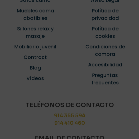
Sofás cama
Aviso Legal
Muebles cama
Política de
abatibles
privacidad
Sillones relax y
Política de
masaje
cookies
Mobiliario juvenil
Condiciones de
compra
Contract
Accesibilidad
Blog
Preguntas
Vídeos
frecuentes
TELÉFONOS DE CONTACTO
914 355 594
914 410 460
EMAIL DE CONTACTO