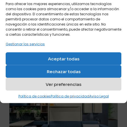
Para ofrecer las mejores experiencias, utilizamos tecnologías
como las cookies para almacenar y/o acceder a la información
del dispositivo. El consentimiento de estas tecnologías nos
permitirá procesar datos como el comportamiento de
navegación o las identificaciones únicas en este sitio. No
consentir o retirar el consentimiento, puede afectar negativamente
a ciertas características y funciones.
Gestionar los servicios
junio 14, 2026
Muebles cama abatibles con escritorio: la mejor
Aceptar todas
opción para teletrabajar
Rechazar todas
Leer más
Ver preferencias
Política de cookies
Política de privacidad
Aviso Legal