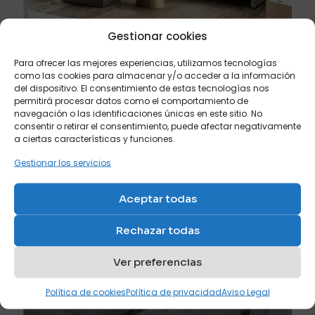
Gestionar cookies
julio 20, 2026
Para ofrecer las mejores experiencias, utilizamos tecnologías
Los mejores colores para comprar un sofá cama si
como las cookies para almacenar y/o acceder a la información
buscas amplitud visual
del dispositivo. El consentimiento de estas tecnologías nos
permitirá procesar datos como el comportamiento de
navegación o las identificaciones únicas en este sitio. No
Leer más
consentir o retirar el consentimiento, puede afectar negativamente
a ciertas características y funciones.
Gestionar los servicios
Aceptar todas
Rechazar todas
Ver preferencias
Política de cookies
Política de privacidad
Aviso Legal