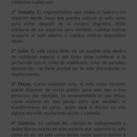
contamos cuáles son:
1ª Tamaño.
 Es imprescindible que midas el hueco o los 
espacios donde creas que puedes colocar el sofá cama 
para evitar después de la compra disgustos. Mide 
anchuras de los espacios pero también cuántos metros 
ocuparía el sofá abierto y cuántos metros disponibles 
tienes.
2ª Color.
 El sofá cama debe ser un mueble más dentro 
de cualquier espacio y por tanto debe combinar a la 
perfección con el resto de mobiliario, color de paredes, 
decoración… no tiene porqué ser la nota discordante, ni 
mucho menos.
3ª Plazas
. Como cualquier sofá, el sofá cama también 
puede disponer de varias plazas: para una, dos o tres 
personas, por ejemplo. Lo recomendable es que elijas, 
como mínimo de dos plazas para que también al 
transformarse en cama, quien vaya a dormir en ella 
alguna vez esté mucho más ancho y cómodo.
4ª Colchón
. La calidad del colchón es indispensable y 
debes fijarte mucho en este aspecto que separará tu sofá 
cama de ser un sofá cama donde nadie querrá dormir a 