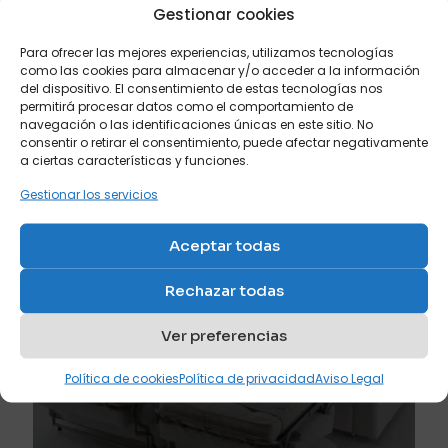
julio 20, 2026
Gestionar cookies
Los mejores colores para comprar un sofá cama si
buscas amplitud visual
Para ofrecer las mejores experiencias, utilizamos tecnologías
como las cookies para almacenar y/o acceder a la información
del dispositivo. El consentimiento de estas tecnologías nos
Leer más
permitirá procesar datos como el comportamiento de
navegación o las identificaciones únicas en este sitio. No
consentir o retirar el consentimiento, puede afectar negativamente
a ciertas características y funciones.
Gestionar los servicios
Aceptar todas
Rechazar todas
Ver preferencias
Política de cookies
Política de privacidad
Aviso Legal