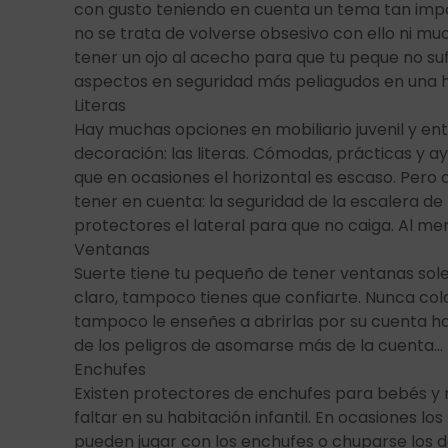
con gusto teniendo en cuenta un tema tan impor
no se trata de volverse obsesivo con ello ni
tener un ojo al acecho para que tu peque no su
aspectos en seguridad más peliagudos en una ha
Literas
Hay muchas opciones en mobiliario juvenil y ent
decoración: las literas. Cómodas, prácticas y a
que en ocasiones el horizontal es escaso. Pero
tener en cuenta: la seguridad de la escalera de l
protectores el lateral para que no caiga. Al m
Ventanas
Suerte tiene tu pequeño de tener ventanas solead
claro, tampoco tienes que confiarte. Nunca col
tampoco le enseñes a abrirlas por su cuenta 
de los peligros de asomarse más de la cuenta…
Enchufes
Existen protectores de enchufes para bebés y 
faltar en su habitación infantil. En ocasiones l
pueden jugar con los enchufes o chuparse los d