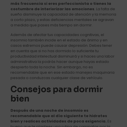
más frecuencia si eres perfeccionista o tienes la
costumbre de interiorizar las emociones
. La falta de
sueño disminuye la capacidad de atención y la memoria
a corto plazo, y estas deficiencias mentales se agravan
a medida que pases más tiempo sin dormir.
Además de afectar tus capacidades cognitivas, el
insomnio también incide en el estado de ánimo y en
casos extremos puede causar depresión. Debes tener
en cuenta que si no has dormido lo suficiente tu
productividad intelectual disminuirá y si haces una labor
administrativa la podrás hacer aunque hayas estado
despierto toda la noche. Sin embargo, no es
recomendable que en ese estado manejes maquinaria
pesada o conduzcas cualquier clase de vehículo.
Consejos para dormir
bien
Después de una noche de insomnio es
recomendable que al día siguiente te hidrates
bien y realices actividades de poca exigencia.
Es
bueno que te plantees una rutina de caminatas por la