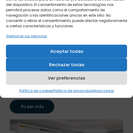
del dispositivo. El consentimiento de estas tecnologías nos
permitirá procesar datos como el comportamiento de
navegación o las identificaciones únicas en este sitio. No
consentir o retirar el consentimiento, puede afectar negativamente
a ciertas características y funciones.
Gestionar los servicios
Aceptar todas
Una cama abatible con mesa_ beneficios para un
Rechazar todas
dormitorio juvenil
Ver preferencias
septiembre 7, 2022
Una cama abatible con mesa: beneficios para un
Política de cookies
Política de privacidad
Aviso Legal
dormitorio juvenil
Leer más