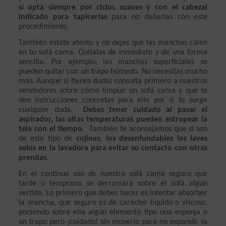
sí opta siempre por ciclos suaves y con el cabezal 
indicado para tapicerías
 para no dañarlas con este 
procedimiento.
También estate atento y no dejes que las manchas calen 
en tu sofá cama. Quítalas de inmediato y de una forma 
sencilla. Por ejemplo, las manchas superficiales se 
pueden quitar con un trapo húmedo. No necesitas mucho 
más. Aunque si tienes dudas consulta primero a nuestros 
vendedores sobre cómo limpiar un sofá cama y que te 
den instrucciones concretas para ello por si te surge 
cualquier duda.  
Debes tener cuidado al pasar el 
aspirador, las altas temperaturas pueden estropear la 
tela con el tiempo
.  También te aconsejamos que si son 
de este tipo de 
cojines, los desenfundables los laves 
solos en la lavadora para evitar su contacto con otras 
prendas
.
En el continuo uso de nuestro sofá cama seguro que 
tarde o temprano se derramará sobre el sofá algún 
vertido. Lo primero que debes hacer es intentar absorber 
la mancha, que seguro es de carácter líquido o viscoso, 
poniendo sobre ella algún elemento tipo una esponja o 
un trapo pero ¡cuidado! sin moverlo para no expandir la 