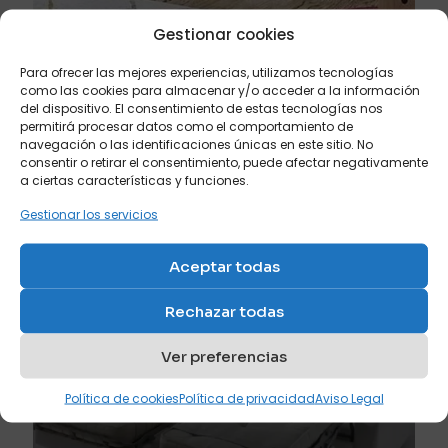
Gestionar cookies
julio 20, 2026
Los mejores colores para comprar un sofá cama si
Para ofrecer las mejores experiencias, utilizamos tecnologías
buscas amplitud visual
como las cookies para almacenar y/o acceder a la información
del dispositivo. El consentimiento de estas tecnologías nos
permitirá procesar datos como el comportamiento de
Leer más
navegación o las identificaciones únicas en este sitio. No
consentir o retirar el consentimiento, puede afectar negativamente
a ciertas características y funciones.
Gestionar los servicios
Aceptar todas
Rechazar todas
Ver preferencias
Política de cookies
Política de privacidad
Aviso Legal