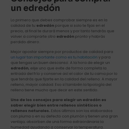
un edredón
Lo primero que debes comprobar siempre es en la
calidad de tu
edredón
porque si solo te fijas en el
precio, al final te durará menos y por tanto tendrás que
volver a comprarte otro
edredón
pronto y habrás
perdido dinero.
Mejor apostar siempre por productos de calidad para
un lugar tan importante como es tu habitación
y para
que tengas un buen descanso. A la hora de elegir un
edredón
, elije uno que evite de forma completa la
entrada del frío y conserve así el calor de tu cama por lo
que tendrás que fijarte en la calidad del relleno. A mayor
relleno, mayor calidad. Eso sí también la tipología del
relleno tiene mucho que decir en este sentido.
Uno de los consejos para elegir un edredón es
saber elegir bien entre rellenos sintéticos o
rellenos naturales.
Estos últimos son los elaborados
con pluma o en su defecto con plumón y tienen una gran
ventaja; absorben de una forma extraordinaria la
humedad ayudando a conservar la temperatura.