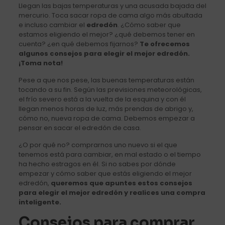
Llegan las bajas temperaturas y una acusada bajada del
mercurio. Toca sacar ropa de cama algo más abultada
e incluso cambiar el
edredón
. ¿Cómo saber que
estamos eligiendo el mejor? ¿qué debemos tener en
cuenta? ¿en qué debemos fijarnos?
Te ofrecemos
algunos consejos para elegir el mejor edredón.
¡Toma nota!
Pese a que nos pese, las buenas temperaturas están
tocando a su fin. Según las previsiones meteorológicas,
el frío severo está a la vuelta de la esquina y con él
llegan menos horas de luz, más prendas de abrigo y,
cómo no, nueva ropa de cama. Debemos empezar a
pensar en sacar el edredón de casa.
¿O por qué no? comprarnos uno nuevo si el que
tenemos está para cambiar, en mal estado o el tiempo
ha hecho estragos en él. Si no sabes por dónde
empezar y cómo saber que estás eligiendo el mejor
edredón,
queremos que apuntes estos consejos
para elegir el mejor edredón y realices una compra
inteligente.
Consejos para comprar