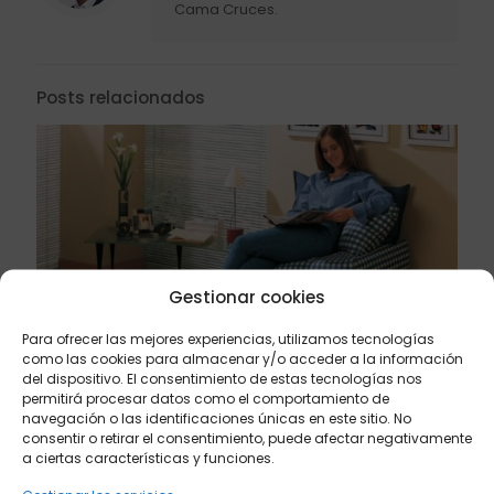
Cama Cruces.
Posts relacionados
Gestionar cookies
Para ofrecer las mejores experiencias, utilizamos tecnologías
como las cookies para almacenar y/o acceder a la información
del dispositivo. El consentimiento de estas tecnologías nos
abril 21, 2024
permitirá procesar datos como el comportamiento de
El puff cama, la mejor solución para cuando ya
navegación o las identificaciones únicas en este sitio. No
tienes un sofá
consentir o retirar el consentimiento, puede afectar negativamente
a ciertas características y funciones.
Leer más