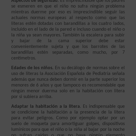
Aspectos de seguridad
. Es imprescindible que los padres 
se esmeren en que el niño no sufra ningún problema 
mientras duerme por eso es imprescindible seguir las 
actuales normas europeas al respecto como que las 
literas estén dotadas con barandillas a los cuatro lados, 
incluido en el lado de la pared e incluso cuando el niño o 
la niña ya sean mayores. También la escalera para subir 
y bajar de la cama superior debe estar 
convenientemente sujeta y que los barrotes de las 
barandillas estén separadas, como mucho, por 7 
centímetros.
Edades de los niños.
 En su decálogo de normas sobre el 
uso de literas la Asociación Española de Pediatría señala 
además que nunca deben dormir en la parte superior los 
menores de 6 años y que tampoco es recomendable que 
ningún menor duerma solo en la habitación con litera 
por si subiera arriba.
Adaptar la habitación a la litera
. Es indispensable que 
se condicione la habitación a la presencia de la litera 
para evitar peligros. Como por ejemplo optar por un 
suelo de moqueta para amortiguar golpes, dispositivos 
lumínicos para que el niño o la niña al bajar por la noche 
no sufran caídas o que no haya ningún elemento 