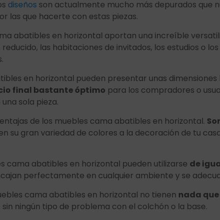
os
diseños
son actualmente mucho más depurados que nunca 
or las que hacerte con estas piezas.
a abatibles en horizontal aportan una increíble versati
ducido, las habitaciones de invitados, los estudios o los 
.
ibles en horizontal pueden presentar unas dimensiones 
cio final bastante óptimo
para los compradores o usuari
 una sola pieza.
 ventajas de los muebles cama abatibles en horizontal.
Son
su gran variedad de colores a la decoración de tu casa o
 cama abatibles en horizontal pueden utilizarse
de igu
ncajan perfectamente en cualquier ambiente y se adecuan 
uebles cama abatibles en horizontal no tienen
nada que 
 sin ningún tipo de problema con el colchón o la base.