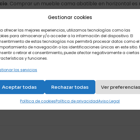
cio
. Comprar un mueble cama abatible en horizontal es 
muy pocas veces
. También ahorra todo ese espacio, qu
Gestionar cookies
r muebles cama abatibles en horizontal es
que sirven t
a ofrecer las mejores experiencias, utilizamos tecnologías como las
kies para almacenar y/o acceder a la información del dispositivo. El
 emergencia. Es muy útil para las visitas inesperadas o
nsentimiento de estas tecnologías nos permitirá procesar datos como el
portamiento de navegación o las identificaciones únicas en este sitio.
sentir o retirar el consentimiento, puede afectar negativamente a ciertas
a abatibles en horizontal ofrecen muy pocas tareas d
acterísticas y funciones.
o el de cualquier sofá o butaca que tengas en tu vivienda.
tionar los servicios
es son muy fáciles de usar y aportan un mecanismo
ágil
 contienen. A su vez ocupan muy poco espacio, por lo qu
Aceptar todas
Rechazar todas
Ver preferencia
 cama abatibles en horizontal son aptos para todo tipo
Política de cookies
Política de privacidad
Aviso Legal
amente aplicables en casas particulares, despachos, em