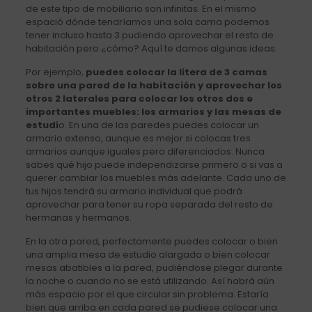
de este tipo de mobiliario son infinitas. En el mismo
espació dónde tendríamos una sola cama podemos
tener incluso hasta 3 pudiendo aprovechar el resto de
habitación pero ¿cómo? Aquí te damos algunas ideas.
Por ejemplo,
puedes colocar la litera de 3 camas
sobre una pared de la habitación y aprovechar los
otros 2 laterales para colocar los otros dos e
importantes muebles: los armarios y las mesas de
estudi
o. En una de las paredes puedes colocar un
armario extenso, aunque es mejor si colocas tres
armarios aunque iguales pero diferenciados. Nunca
sabes qué hijo puede independizarse primero o si vas a
querer cambiar los muebles más adelante. Cada uno de
tus hijos tendrá su armario individual que podrá
aprovechar para tener su ropa separada del resto de
hermanas y hermanos.
En la otra pared, perfectamente puedes colocar o bien
una amplia mesa de estudio alargada o bien colocar
mesas abatibles a la pared, pudiéndose plegar durante
la noche o cuando no se está utilizando. Así habrá aún
más espacio por el que circular sin problema. Estaría
bien que arriba en cada pared se pudiese colocar una