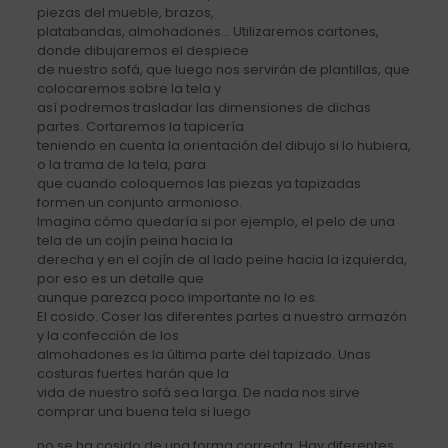
piezas del mueble, brazos,
platabandas, almohadones… Utilizaremos cartones,
donde dibujaremos el despiece
de nuestro sofá, que luego nos servirán de plantillas, que
colocaremos sobre la tela y
así podremos trasladar las dimensiones de dichas
partes. Cortaremos la tapicería
teniendo en cuenta la orientación del dibujo si lo hubiera,
o la trama de la tela, para
que cuando coloquemos las piezas ya tapizadas
formen un conjunto armonioso.
Imagina cómo quedaría si por ejemplo, el pelo de una
tela de un cojín peina hacia la
derecha y en el cojín de al lado peine hacia la izquierda,
por eso es un detalle que
aunque parezca poco importante no lo es.
El cosido. Coser las diferentes partes a nuestro armazón
y la confección de los
almohadones es la última parte del tapizado. Unas
costuras fuertes harán que la
vida de nuestro sofá sea larga. De nada nos sirve
comprar una buena tela si luego
no se ha cosido de una forma correcta. Hay diferentes