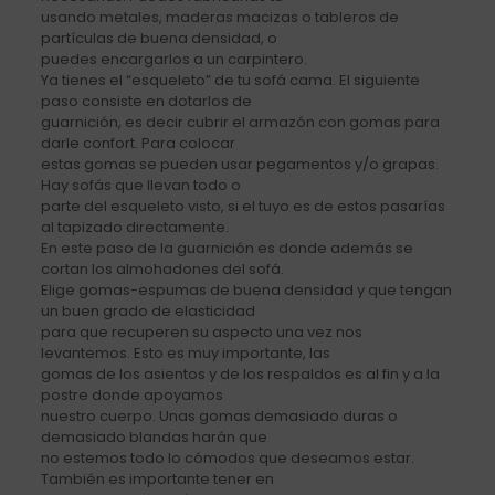
usando metales, maderas macizas o tableros de
partículas de buena densidad, o
puedes encargarlos a un carpintero.
Ya tienes el “esqueleto” de tu sofá cama. El siguiente
paso consiste en dotarlos de
guarnición, es decir cubrir el armazón con gomas para
darle confort. Para colocar
estas gomas se pueden usar pegamentos y/o grapas.
Hay sofás que llevan todo o
parte del esqueleto visto, si el tuyo es de estos pasarías
al tapizado directamente.
En este paso de la guarnición es donde además se
cortan los almohadones del sofá.
Elige gomas-espumas de buena densidad y que tengan
un buen grado de elasticidad
para que recuperen su aspecto una vez nos
levantemos. Esto es muy importante, las
gomas de los asientos y de los respaldos es al fin y a la
postre donde apoyamos
nuestro cuerpo. Unas gomas demasiado duras o
demasiado blandas harán que
no estemos todo lo cómodos que deseamos estar.
También es importante tener en