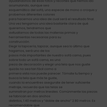
ayudándonos de esas fotos y recortes que hemos ido
acumulando, aunque sea
esquemático del sofá, una especie de mono o croquis y
probemos diferentes colores
para hacernos una idea de cual será el resultado final.
Una vez tengamos una idea bastante clara de qué
queremos, tendremos que
avituallarnos de todas las materias primas y
herramientas necesarias para su
construcción.
Elegir la tapicería, tapizar, aunque sea lo último que
hagamos, será uno de los
pasos más importantes de nuestro sofá cama, pues
sobre todo un sofá cama, es una
pieza de decoración y elegir una tela que nos guste
quizás no sea tan fácil como a
primera vista nos puede parecer. Tómate tu tiempo y
busca la tela que más te guste,
cuando la encuentres asegurate de tener suficiente
metraje, recuerda que las telas se
suministran por metros lineales. Comúnmente las piezas
se fabrican en dos anchos
distintos, 1.40 metros y “doble de ancho” 2.80 metros. Es
recomendable que