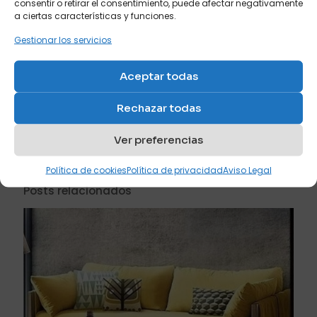
consentir o retirar el consentimiento, puede afectar negativamente
cama/
a ciertas características y funciones.
Gestionar los servicios
Compartir
Aceptar todas
Francisco Cruces
Rechazar todas
Gerente y propietario de Sofás
Cama Cruces.
Ver preferencias
Política de cookies
Política de privacidad
Aviso Legal
Posts relacionados