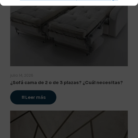
julio 14, 2026
¿Sofá cama de 2 o de 3 plazas? ¿Cuál necesitas?
Leer más