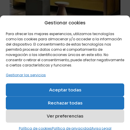
Gestionar cookies
Para ofrecer las mejores experiencias, utilizamos tecnologías
julio 20, 2026
como las cookies para almacenar y/o acceder a la información
del dispositivo. El consentimiento de estas tecnologías nos
Los mejores colores para comprar un sofá cama si
permitirá procesar datos como el comportamiento de
buscas amplitud visual
navegación o las identificaciones únicas en este sitio. No
consentir o retirar el consentimiento, puede afectar negativamente
Leer más
a ciertas características y funciones.
Gestionar los servicios
Aceptar todas
Rechazar todas
Ver preferencias
Política de cookies
Política de privacidad
Aviso Legal