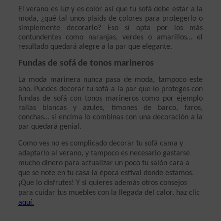
El verano es luz y es color así que tu sofá debe estar a la 
moda, ¿qué tal unos plaids de colores para protegerlo o 
simplemente decorarlo? Eso sí opta por los más 
contundentes como naranjas, verdes o amarillos… el 
resultado quedará alegre a la par que elegante.
Fundas de sofá de tonos marineros
La moda marinera nunca pasa de moda, tampoco este 
año. Puedes decorar tu sofá a la par que lo proteges con 
fundas de sofá con tonos marineros como por ejemplo 
rallas blancas y azules, timones de barco, faros, 
conchas… si encima lo combinas con una decoración a la 
par quedará genial.
Como ves no es complicado decorar tu sofá cama y 
adaptarlo al verano, y tampoco es necesario gastarse 
mucho dinero para actualizar un poco tu salón cara a 
que se note en tu casa la época estival donde estamos. 
¡Que lo disfrutes! Y si quieres además otros consejos 
para cuidar tus muebles con la llegada del calor, haz clic 
aquí.