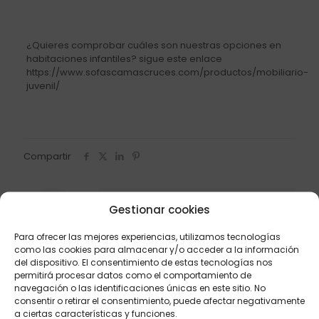
¿Quieres comprobar cuáles son nuestras opciones en
habitaciones infantiles? sigue este enlace
https://www.sofascamascruces.com/productos/mobiliario-
juvenil/
Compartir
Francisco Cruces
Gestionar cookies
Gerente y propietario de Sofás
Para ofrecer las mejores experiencias, utilizamos tecnologías
Cama Cruces.
como las cookies para almacenar y/o acceder a la información
del dispositivo. El consentimiento de estas tecnologías nos
permitirá procesar datos como el comportamiento de
navegación o las identificaciones únicas en este sitio. No
Posts relacionados
consentir o retirar el consentimiento, puede afectar negativamente
a ciertas características y funciones.