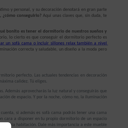
timo y personal, y su decoración denotará en gran parte 
, ¿cómo conseguirlo?
 Aquí unas claves que, sin duda, te 
ué bonito es tener el dormitorio de nuestros sueños y 
o, lo cierto es que conseguir el dormitorio perfecto es 
r un sofá cama o incluir sillones relax también a nivel 
uminación correcta y saludable, un diseño a la moda pero 
mitorio perfecto. Las actuales tendencias en decoración 
máxima calidez. Tú eliges.
as. Además aprovecharás la luz natural y conseguirás que 
ción de espacio. Y por la noche, cómo no, la iluminación 
en cuenta, si además es sofá cama podrás tener una cama 
ión cara a disponer en tu propio dormitorio de un espacio 
 tu propia habitación. Dale más importancia a este mueble 