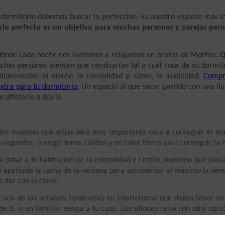
o dormitorio debemos buscar la perfección. Es nuestro espacio más ín
io perfecto es un objetivo para muchas personas y parejas pero
 dónde cada noche nos lanzamos a relajarnos en brazos de Morfeo. 
Q
has personas piensan que cambiarían tal o cual cosa de su dormitori
 iluminación, el diseño, la comodidad y, cómo, la usabilidad. 
Compra
xtra para tu dormitorio
. Un espacio al que sacar partido con una il
 utilizarlo a diario
los muebles que elijas será muy importante cara a conseguir el dor
 elegantes- o elegir tonos cálidos y en color tierra para conseguir la 
a dotar a tu habitación de la comodidad y l estilo moderno que busc
a apartada la cama de la ventana para aprovechar al máximo la sensa
 dar con la clave.
es una de las actuales tendencias en interiorismo que debes tener 
e tí, o un familiar venga a tu casa. Los sillones relax son otra opc
 ayudará a crear un espacio agradable, elegante e ideal a la vista en