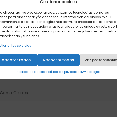
Gestionar cookies
o perfecto debes, cómo no, tenerlo ordenado. Optar por un buen si
a ofrecer las mejores experiencias, utilizamos tecnologías como las
kies para almacenar y/o acceder a la información del dispositivo. El
ado “ruido visual”, aquello inútil, inservible, poco práctico y aprov
nsentimiento de estas tecnologías nos permitirá procesar datos como el
lo que veas en las revistas, no copies los catálogos de las tiendas 
portamiento de navegación o las identificaciones únicas en este sitio.
sentir o retirar el consentimiento, puede afectar negativamente a ciertas
argar el ambiente. Que sea TU HABITACIÓN pero de una manera sutil 
acterísticas y funciones.
tionar los servicios
Aceptar todas
Rechazar todas
Ver preferencia
Política de cookies
Política de privacidad
Aviso Legal
s Cama Cruces.