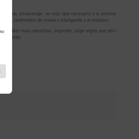
stema de almacenaje  es más que necesario y si encima 
echa cada centímetro de manera inteligente y al máximo.
de muebles más conocidas. Inspírate, elige algún que otro 
 No
y elegante.
s