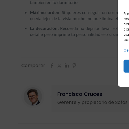
también en tu dormitorio.
Máximo orden.
 Si quieres conseguir un dormitori
Par
coo
queda lejos de la vista mucho mejor. Elimina el llam
co
La decoración.
 Recuerda no dejarte llevar solo por 
com
con
detalle pero imprime tu personalidad eso sí sin rec
car
Ges
Compartir
Francisco Cruces
Gerente y propietario de Sofá