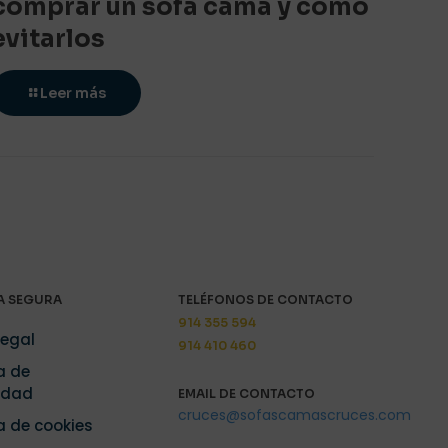
comprar un sofá cama y cómo
evitarlos
Leer más
 SEGURA
TELÉFONOS DE CONTACTO
914 355 594
Legal
914 410 460
a de
idad
EMAIL DE CONTACTO
cruces@sofascamascruces.com
ca de cookies