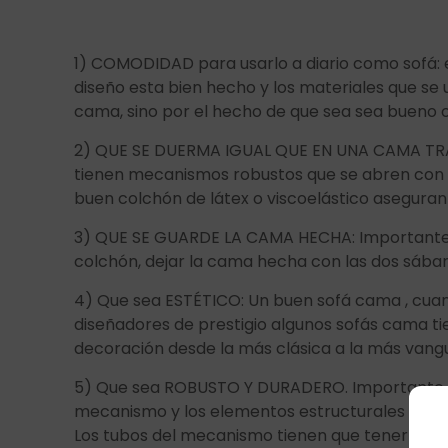
1) COMODIDAD para usarlo a diario como sofá: 
diseño esta bien hecho y los materiales que s
cama, sino por el hecho de que sea sea bueno o
2) QUE SE DUERMA IGUAL QUE EN UNA CAMA TRAD
tienen mecanismos robustos que se abren con fa
buen colchón de látex o viscoelástico aseguran 
3) QUE SE GUARDE LA CAMA HECHA: Importante q
colchón, dejar la cama hecha con las dos sába
4) Que sea ESTÉTICO: Un buen sofá cama , cuand
diseñadores de prestigio algunos sofás cama ti
decoración desde la más clásica a la más vangu
5) Que sea ROBUSTO Y DURADERO. Importante que
mecanismo y los elementos estructurales y est
Los tubos del mecanismo tienen que tener secció