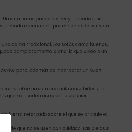
o. Un sofá cama puede ser muy cómodo si su
más cómodo o incomodo por el hecho de ser sofá
na cama tradicional. Los sofás cama buenos,
r queda completamente plano, lo que unido a un
iciente para, además de incorporar un buen
rior es el de un sofá normal, concebidos por
los que se pueden acoplar a cualquier
 hierro reforzado sobre el que se articule el
aso de que no se usen con cuidado. Las bielas si