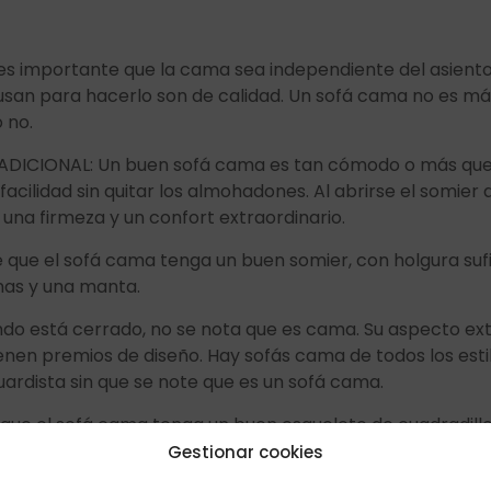
es importante que la cama sea independiente del asient
e usan para hacerlo son de calidad. Un sofá cama no es 
 no.
ICIONAL: Un buen sofá cama es tan cómodo o más que u
cilidad sin quitar los almohadones. Al abrirse el somie
una firmeza y un confort extraordinario.
ue el sofá cama tenga un buen somier, con holgura suf
nas y una manta.
o está cerrado, no se nota que es cama. Su aspecto exte
enen premios de diseño. Hay sofás cama de todos los esti
ardista sin que se note que es un sofá cama.
 el sofá cama tenga un buen esqueleto de cuadradillo de
éticos del mismo.
Gestionar cookies
n y grosor suficiente para que no se doblen , aún en el c