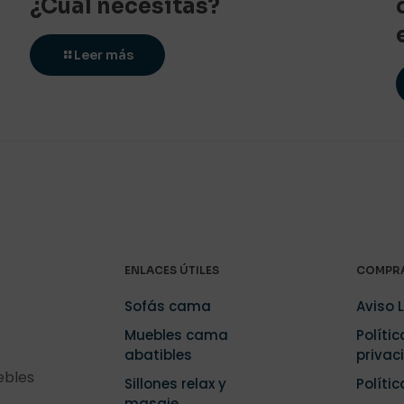
¿Cuál necesitas?
Leer más
ENLACES ÚTILES
COMPRA
Sofás cama
Aviso 
Muebles cama
Polític
abatibles
privac
ebles
Sillones relax y
Políti
masaje