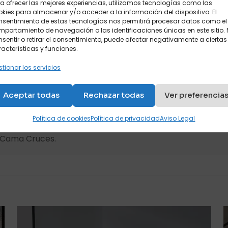
a ofrecer las mejores experiencias, utilizamos tecnologías como las
ensión y la presión al abrir y cerrar el sofá cama. Import
kies para almacenar y/o acceder a la información del dispositivo. El
os remaches de calidad aseguran la longevidad de un buen 
nsentimiento de estas tecnologías nos permitirá procesar datos como el
portamiento de navegación o las identificaciones únicas en este sitio.
sentir o retirar el consentimiento, puede afectar negativamente a ciertas
acterísticas y funciones.
tionar los servicios
Aceptar todas
Rechazar todas
Ver preferencia
Política de cookies
Política de privacidad
Aviso Legal
s Cama Cruces.