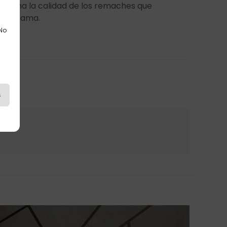
antísima la calidad de los remaches que
sofá cama.
 No
s