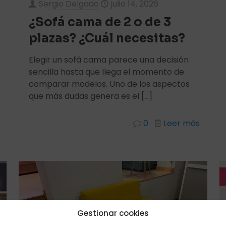
Sergio Delgado
julio 14, 2026
¿Sofá cama de 2 o de 3
plazas? ¿Cuál necesitas?
Elegir un sofá cama parece una decisión
sencilla hasta que llega el momento de
comparar modelos. Uno de los aspectos
que más dudas genera es el
[…]
0
Leer más
Gestionar cookies