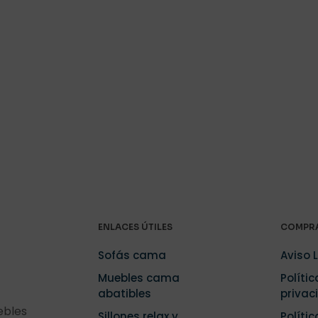
ENLACES ÚTILES
COMPRA
Sofás cama
Aviso 
Muebles cama
Polític
abatibles
privac
ebles
Sillones relax y
Políti