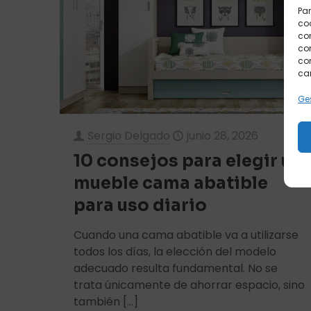
Par
coo
co
com
con
car
Ges
Sergio Delgado
junio 28, 2026
10 consejos para elegir un
mueble cama abatible
para uso diario
Cuando una cama abatible va a utilizarse
todos los días, la elección del modelo
adecuado resulta fundamental. No se
trata únicamente de ahorrar espacio, sino
también
[…]