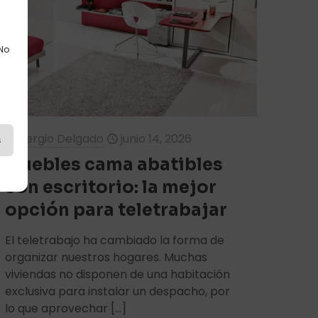
 No
Sergio Delgado
junio 14, 2026
s
Muebles cama abatibles
con escritorio: la mejor
opción para teletrabajar
El teletrabajo ha cambiado la forma de
organizar nuestros hogares. Muchas
viviendas no disponen de una habitación
exclusiva para instalar un despacho, por
lo que aprovechar
[…]