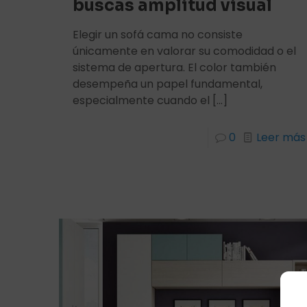
buscas amplitud visual
Elegir un sofá cama no consiste
únicamente en valorar su comodidad o el
sistema de apertura. El color también
desempeña un papel fundamental,
especialmente cuando el
[…]
0
Leer más