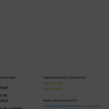
 SEGURA
TELÉFONOS DE CONTACTO
914 355 594
Legal
914 410 460
a de
idad
EMAIL DE CONTACTO
cruces@sofascamascruces.com
ca de cookies