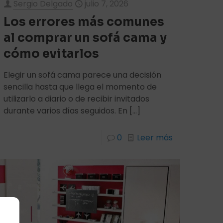
Sergio Delgado
julio 7, 2026
Los errores más comunes
al comprar un sofá cama y
cómo evitarlos
Elegir un sofá cama parece una decisión
sencilla hasta que llega el momento de
utilizarlo a diario o de recibir invitados
durante varios días seguidos. En
[…]
0
Leer más