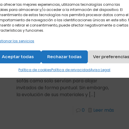
a ofrecer las mejores experiencias, utilizamos tecnologías como las
kies para almacenar y/o acceder a la información del dispositivo. El
nsentimiento de estas tecnologías nos permitirá procesar datos como el
portamiento de navegación o las identificaciones únicas en este sitio.
sentir o retirar el consentimiento, puede afectar negativamente a ciertas
acterísticas y funciones.
tionar los servicios
Sergio Delgado
junio 21, 2026
¿Se puede dormir todos
Aceptar todas
Rechazar todas
Ver preferencia
los días en un sofá cama?
Política de cookies
Política de privacidad
Aviso Legal
Durante años existió la idea de que los
sofás cama solo servían para alojar
invitados de forma puntual. Sin embargo,
la evolución de sus materiales y
[…]
0
Leer más