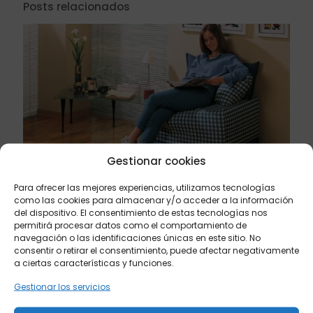
Posts relacionados
Gestionar cookies
Para ofrecer las mejores experiencias, utilizamos tecnologías
abril 21, 2024
como las cookies para almacenar y/o acceder a la información
El puff cama, la mejor solución para cuando ya
del dispositivo. El consentimiento de estas tecnologías nos
tienes un sofá
permitirá procesar datos como el comportamiento de
navegación o las identificaciones únicas en este sitio. No
consentir o retirar el consentimiento, puede afectar negativamente
Leer más
a ciertas características y funciones.
Gestionar los servicios