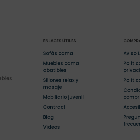
ENLACES ÚTILES
COMPRA
Sofás cama
Aviso 
Muebles cama
Polític
abatibles
privac
ebles
Sillones relax y
Políti
masaje
Condic
Mobiliario juvenil
compr
Contract
Accesi
Blog
Pregu
frecue
Vídeos