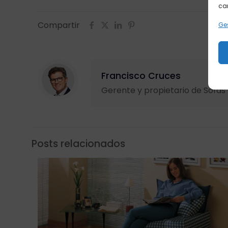
car
Compartir
Ges
Francisco Cruces
Gerente y propietario de Sofá
Posts relacionados