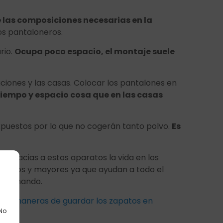
 las composiciones necesarias en la
os pantaloneros.
rio.
Ocupa poco espacio, el montaje suele
aciones y las casas. Colocar los pantalones en
tiempo y espacio cosa que en las casas
expuestos por lo que no cogerán tanto polvo.
Es
ón
. Gracias a estos aparatos la vida en los
queños y mayores ya que ayudan a todo el
planchando.
unas
maneras de guardar los zapatos en
 No