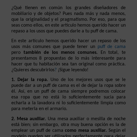
¿Qué tienen en común los grandes diseñadores de 
mobiliario y de objetos? Pues nada más y nada menos, 
que la originalidad y el pragmatismo. Por eso, para que 
seas como ellos, en este artículo hemos querido hacer un 
repaso a los usos que puedes darle a tu puff de cama.
En este artículo hemos querido hacer un repaso de los 
usos más comunes que puede tener un 
puff de cama
pero 
también de los menos comunes.
 En total, te 
presentamos 8 propuestas de lo más interesante para 
hacer que tu habitación sea tan original como práctica. 
¿Quieres
descubrirlos
?
 ¡Sigue leyendo!
1. Dejar la ropa.
 Uno de los mejores usos que se le 
puede dar a un puff de cama es el de dejar la ropa sobre 
él. Así, en un puff de cama siempre podremos colocar 
esa ropa que no está lo suficientemente sucia para 
echarla a la lavadora ni lo suficientemente limpia como 
para meterla en el armario.  
2. Mesa auxiliar.
 Una mesa auxiliar o mesilla de noche 
está bien; sin embargo, otra muy buena opción es la de 
emplear un puff de cama
 como mesa auxiliar.
 Según el 
modelo pueden ser utilizados perfectamente para dejar 