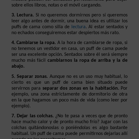
sobre ellos libros, notas o el móvil cargando.
3. Lectura. 
Si no queremos dormirnos pero sí queremos 
leer algo antes de dormir, una buena idea es utilizar los 
puffs de cama como silla de 
lectura
. Al estar sentados y 
no echados conseguiremos estar despiertos más rato.
4. Cambiarse la ropa.
 A la hora de cambiarse de ropa, si 
no tenemos un vestidor en casa, un puff de cama puede 
ser una excelente opción. Sentados sobre él será siempre 
mucho más fácil 
cambiarnos la ropa de arriba y la de 
abajo.
5. Separar zonas. 
Aunque no es un uso muy habitual, lo 
cierto es que un puff de cama bien situado puede 
servirnos para
 separar dos zonas en la habitación.
 Por 
ejemplo, una zona estrictamente de dormitorio de otra 
en la que hagamos un poco más de vida (como leer por 
ejemplo).
7. Dejar las colchas. 
¿No te pasa a veces que de pronto 
hace mucho calor y de pronto mucho frío? Jugar con las 
colchas quitándonoslas o poniéndolas es algo bastante 
habitual. Un puff de cama puede permitirnos dejarlas allí 