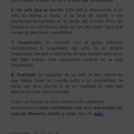
para colocarla bien. No será el sofá que debes elegir.
6. Un sofá que se hunde
. Esto indica claramente si un 
sofá es bueno o malo, si la base de hunde y nos 
quedamos incrustados en el fondo del tresillo. Pero ojo 
tampoco un sofá bueno debe ser un sofá super duro que 
no nos proporcione comodidad.
7. Suspensión
. En relación con el punto anterior, 
encontramos la suspensión del sofá. Es un detalle 
importante porque si éste falla, es que nuestro sofá no es 
del todo bueno. Una suspensión natural es lo más 
importante.
8. Suavidad
. La suavidad de un sofá es otro elemento 
que debes tener en cuenta junto a su comodidad. Su 
tacto nos dirá mucho si es en realidad el sofá que 
buscamos o no. ¡No lo olvides!
Y una vez tengas tu sofá cómodo y de calidad te 
enseñamos a 
cómo combinarlo con otro que tengas en 
casa de diferente diseño y color
, haz clic 
aquí.
Compartir