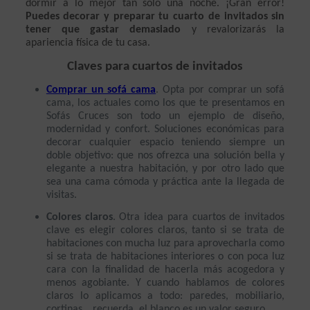
dormir a lo mejor tan solo una noche. ¡Gran error! 
Puedes decorar y preparar tu cuarto de invitados sin 
tener que gastar demasiado
 y revalorizarás la 
apariencia física de tu casa.
Claves para cuartos de invitados
Comprar un sofá cama
. Opta por comprar un sofá 
cama, los actuales como los que te presentamos en 
Sofás Cruces son todo un ejemplo de diseño, 
modernidad y confort. Soluciones económicas para 
decorar cualquier espacio teniendo siempre un 
doble objetivo: que nos ofrezca una solución bella y 
elegante a nuestra habitación, y por otro lado que 
sea una cama cómoda y práctica ante la llegada de 
visitas.
Colores claros
. Otra idea para cuartos de invitados 
clave es elegir colores claros, tanto si se trata de 
habitaciones con mucha luz para aprovecharla como 
si se trata de habitaciones interiores o con poca luz 
cara con la finalidad de hacerla más acogedora y 
menos agobiante. Y cuando hablamos de colores 
claros lo aplicamos a todo: paredes, mobiliario, 
cortinas… recuerda, el blanco es un valor seguro.