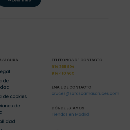
Leer más
 SEGURA
TELÉFONOS DE CONTACTO
914 355 594
Legal
914 410 460
a de
idad
EMAIL DE CONTACTO
cruces@sofascamascruces.com
ca de cookies
iones de
DÓNDE ESTAMOS
a
Tiendas en Madrid
bilidad