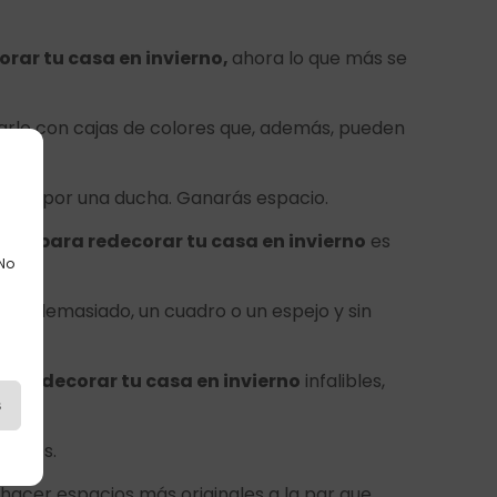
orar tu casa en invierno,
ahora lo que más se
rarlo con cajas de colores que, además, pueden
onal por una ducha. Ganarás espacio.
ucos para redecorar tu casa en invierno
es
 No
ues demasiado, un cuadro o un espejo y sin
ra redecorar tu casa en invierno
infalibles,
s
tienes.
hacer espacios más originales a la par que