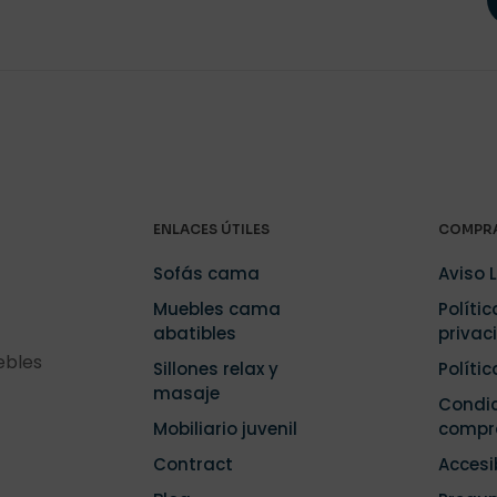
ENLACES ÚTILES
COMPRA
Sofás cama
Aviso 
Muebles cama
Polític
abatibles
privac
ebles
Sillones relax y
Políti
masaje
Condic
Mobiliario juvenil
compr
Contract
Accesi