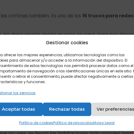
as cortinas también. Es uno de los
15 trucos para redec
o. No dejes ningún rincón muerto en casa, opta por deco
Gestionar cookies
años
pasa esta temporada por cambiar la bañera tradici
a ofrecer las mejores experiencias, utilizamos tecnologías como las
kies para almacenar y/o acceder a la información del dispositivo. El
nca este verano y en general la madera. Uno de los
15 tr
nsentimiento de estas tecnologías nos permitirá procesar datos como el
portamiento de navegación o las identificaciones únicas en este sitio.
sentir o retirar el consentimiento, puede afectar negativamente a ciertas
acterísticas y funciones.
asa? Este
otoño
más minimalista que nunca. No la recarg
tionar los servicios
age están más de moda que nunca y es uno de los
trucos pa
Aceptar todas
Rechazar todas
Ver preferencia
ón.
dencia este
invierno.
Puedes pintarlas sin sustituir las que 
Política de cookies
Política de privacidad
Aviso Legal
ue no uses, se llevan las habitaciones más grandes para 