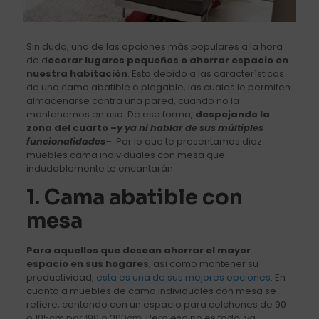
Sin duda, una de las opciones más populares a la hora
de d
ecorar lugares pequeños o ahorrar espacio en
nuestra habitación
. Esto debido a las características
de una cama abatible o plegable, las cuales le permiten
almacenarse contra una pared, cuando no la
mantenemos en uso. De esa forma,
despejando la
zona del cuarto –
y ya ni hablar de sus múltiples
funcionalidades
–
. Por lo que te presentamos diez
muebles cama individuales con mesa que
indudablemente te encantarán.
1. Cama abatible con
mesa
Para aquellos que desean ahorrar el mayor
espacio en sus hogares
, así como mantener su
productividad,
esta es una de sus mejores opciones
. En
cuanto a muebles de cama individuales con mesa se
refiere, contando con un espacio para colchones de 90
o 105cm por 190 o 200cm. Pero eso no es todo, ya