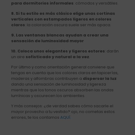
para dormitorios informales
: cómodos y versátiles.
8. Si tu estilo es más clásico elige unas cortinas
verticales con estampados ligeros en colores
claros
: la coloración oscura suele ser más opaca.
9. Las ventanas blancas ayudan a crear una
sensación de luminosidad mayor
10. Coloca unos elegantes y ligeros estores
: darán
un aire
sofisticado y natural a la vez
.
Por último y como orientación general conviene que
tengas en cuenta que los colores claros en tapicerías,
maderas y alfombras contribuyen a
dispersar la luz
dando una sensación de luminosidad y ligereza
mientras que los tonos oscuros absorben las ondas
lumínicas y oscurecen los ambientes.
Y más consejos: ¿de verdad sabes cómo sacarle el
mayor provecho a tu vestido? ojo, no cometas estos
errores, te los contamos
AQUÍ.