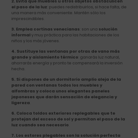
2. Evita que muebles u otros objetos obstaculicen
el paso de la luz
: puedes redistribuirlos, si hace falta, de
una manera más conveniente. Mantén sólo los
imprescindibles.
3. Emplea cortinas venecianas
: son una
solución
informal
y muy práctica para las habitaciones de los
niños y los más jóvenes.
4. Sustituye las ventanas por otras de vano más
grande y aislamiento térmico
: ganarás luz natural,
ahorrarás energía y pronto te compensará la inversión
hecha.
5. Si dispones de un dormitorio amplio aleja de la
pared con ventanas todos los muebles y
alfombras y coloca unos elegantes paneles
japoneses que darán sensación de elegancia y
ligereza
.
6. Coloca toldos exteriores replegables que te
protejan del exceso de sol y permitan el paso de la
luz cuando sea necesario
.
7. Los estores plegables son la solución perfecta