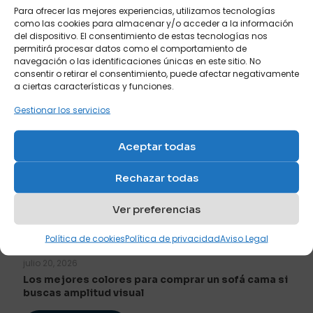
Para ofrecer las mejores experiencias, utilizamos tecnologías
Posts relacionados
como las cookies para almacenar y/o acceder a la información
del dispositivo. El consentimiento de estas tecnologías nos
permitirá procesar datos como el comportamiento de
navegación o las identificaciones únicas en este sitio. No
consentir o retirar el consentimiento, puede afectar negativamente
a ciertas características y funciones.
Gestionar los servicios
Aceptar todas
Rechazar todas
Ver preferencias
Política de cookies
Política de privacidad
Aviso Legal
julio 20, 2026
Los mejores colores para comprar un sofá cama si
buscas amplitud visual