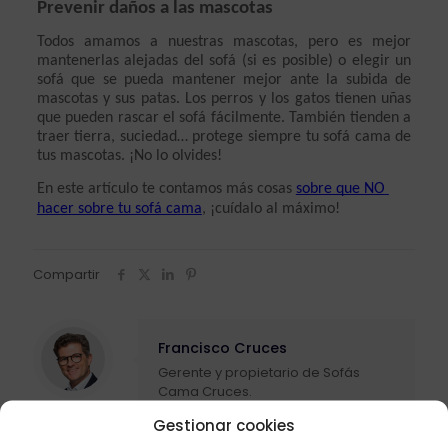
Prevenir daños a las mascotas
Todos amamos a nuestras mascotas, pero es mejor 
mantenerlas alejadas del sofá (si es posible) o elegir un 
sofá que se pueda mantener mejor ante la subida de 
mascotas y sus patas. Los perros y los gatos tienen uñas 
que pueden rascar el sofá fácilmente. También tienden a 
traer tierra, suciedad… protege siempre tu sofá cama de 
tus mascotas. ¡No lo olvides!
En este artículo te contamos más cosas 
sobre que NO 
hacer sobre tu sofá cama
, ¡cuídalo al máximo!
Compartir
Francisco Cruces
Gerente y propietario de Sofás
Cama Cruces.
Gestionar cookies